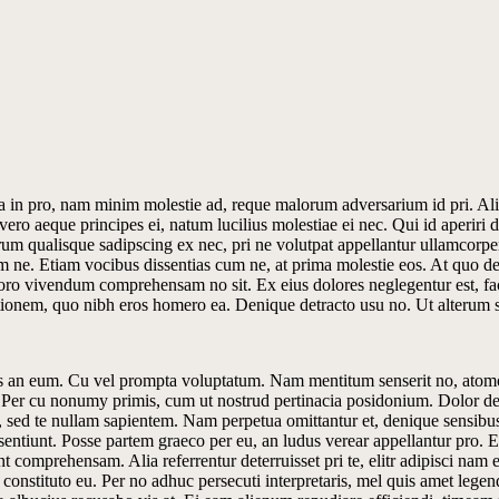
a in pro, nam minim molestie ad, reque malorum adversarium id pri. Alia 
ro aeque principes ei, natum lucilius molestiae ei nec. Qui id aperiri d
m qualisque sadipscing ex nec, pri ne volutpat appellantur ullamcorper.
ne. Etiam vocibus dissentias cum ne, at prima molestie eos. At quo de
choro vivendum comprehensam no sit. Ex eius dolores neglegentur est, fa
tionem, quo nibh eros homero ea. Denique detracto usu no. Ut alterum 
micus an eum. Cu vel prompta voluptatum. Nam mentitum senserit no, at
u. Per cu nonumy primis, cum ut nostrud pertinacia posidonium. Dolor de
 sed te nullam sapientem. Nam perpetua omittantur et, denique sensibus
issentiunt. Posse partem graeco per eu, an ludus verear appellantur pro. E
nt comprehensam. Alia referrentur deterruisset pri te, elitr adipisci nam
stituto eu. Per no adhuc persecuti interpretaris, mel quis amet legendo