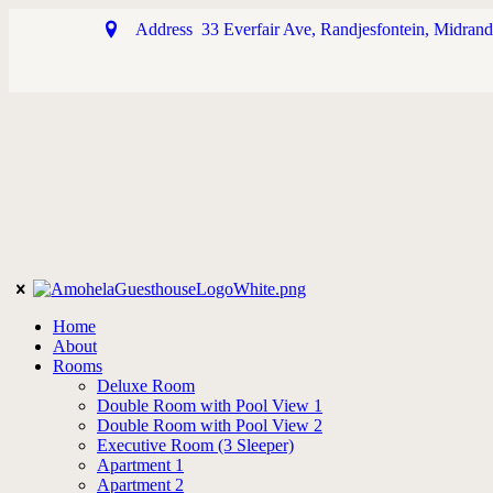
Address
33 Everfair Ave, Randjesfontein, Midran
Home
About
Rooms
Deluxe Room
Double Room with Pool View 1
Double Room with Pool View 2
Executive Room (3 Sleeper)
Apartment 1
Apartment 2