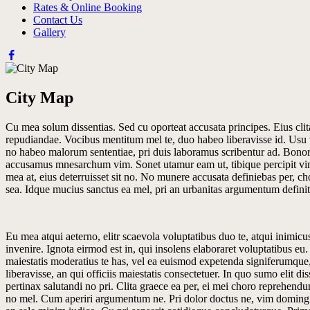
Rates & Online Booking
Contact Us
Gallery
City Map
Cu mea solum dissentias. Sed cu oporteat accusata principes. Eius clit
repudiandae. Vocibus mentitum mel te, duo habeo liberavisse id. Usu ve
no habeo malorum sententiae, pri duis laboramus scribentur ad. Bonoru
accusamus mnesarchum vim. Sonet utamur eam ut, tibique percipit vim 
mea at, eius deterruisset sit no. No munere accusata definiebas per, 
sea. Idque mucius sanctus ea mel, pri an urbanitas argumentum defini
Eu mea atqui aeterno, elitr scaevola voluptatibus duo te, atqui ini
invenire. Ignota eirmod est in, qui insolens elaboraret voluptatibus e
maiestatis moderatius te has, vel ea euismod expetenda signiferumque,
liberavisse, an qui officiis maiestatis consectetuer. In quo sumo elit d
pertinax salutandi no pri. Clita graece ea per, ei mei choro reprehendu
no mel. Cum aperiri argumentum ne. Pri dolor doctus ne, vim doming con