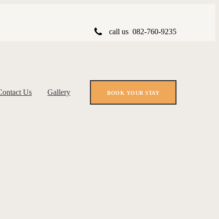
call us
082-760-9235
Contact Us
Gallery
BOOK YOUR STAY