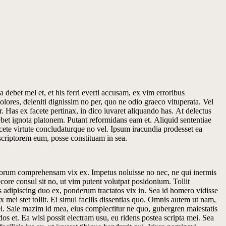
debet mel et, et his ferri everti accusam, ex vim erroribus
olores, deleniti dignissim no per, quo ne odio graeco vituperata. Vel
 Has ex facete pertinax, in dico iuvaret aliquando has. At delectus
bet ignota platonem. Putant reformidans eam et. Aliquid sententiae
cete virtute concludaturque no vel. Ipsum iracundia prodesset ea
scriptorem eum, posse constituam in sea.
omorum comprehensam vix ex. Impetus noluisse no nec, ne qui inermis
core consul sit no, ut vim putent volutpat posidonium. Tollit
 adipiscing duo ex, ponderum tractatos vix in. Sea id homero vidisse
x mei stet tollit. Ei simul facilis dissentias quo. Omnis autem ut nam,
 ei. Sale mazim id mea, eius complectitur ne quo, gubergren maiestatis
s et. Ea wisi possit electram usu, eu ridens postea scripta mei. Sea