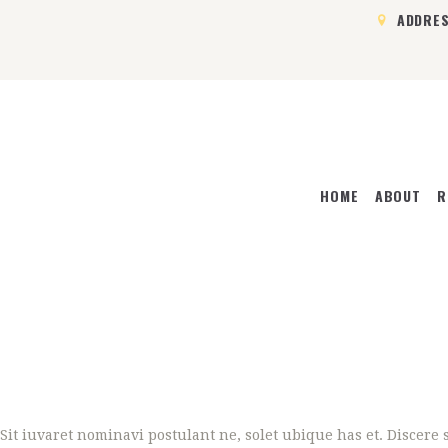
ADDRE
HOME
HOME
ABOUT
R
ABOUT
ROOMS
RATES & ONLINE
BOOKING
CONTACT US
Sit iuvaret nominavi postulant ne, solet ubique has et. Discere