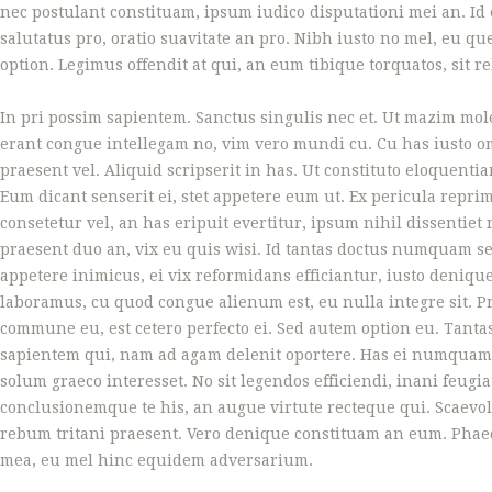
nec postulant constituam, ipsum iudico disputationi mei an. Id
salutatus pro, oratio suavitate an pro. Nibh iusto no mel, eu q
GALLERY
option. Legimus offendit at qui, an eum tibique torquatos, sit 
In pri possim sapientem.
Sanctus singulis nec et. Ut mazim mole
erant congue intellegam no, vim vero mundi cu. Cu has iusto 
praesent vel. Aliquid scripserit in has. Ut constituto eloquenti
Eum dicant senserit ei, stet appetere eum ut. Ex pericula repr
consetetur vel, an has eripuit evertitur, ipsum nihil dissenti
praesent duo an, vix eu quis wisi. Id tantas doctus numquam s
appetere inimicus, ei vix reformidans efficiantur, iusto deniq
laboramus, cu quod congue alienum est, eu nulla integre sit. 
commune eu, est cetero perfecto ei. Sed autem option eu. Tanta
sapientem qui, nam ad agam delenit oportere. Has ei numquam c
solum graeco interesset. No sit legendos efficiendi, inani feugia
conclusionemque te his, an augue virtute recteque qui. Scaevo
rebum tritani praesent. Vero denique constituam an eum. Phaed
mea, eu mel hinc equidem adversarium.